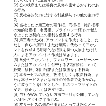
といいます）に違反する行為
(2) 公の秩序または善良の風俗を害するおそれのあ
る行為
(3) 反社会的勢力に対する利益供与その他の協力行
為
(4) 当社または第三者の著作権、商標権、特許権等
の知的財産権、名誉権、プライバシー権その他法
令上または契約上の権利を侵害する行為
(5) 第三者のためにアカウントを作成すること。た
だし、自らの雇用主または顧客に代わってアカウ
ントを作成する明示的な権限を持つ人物または法
人によるアカウントの作成は除きます。
(6) 自分のアカウント、フォロワー、ユーザーネー
ムまたはアカウントに付帯する各種権利について
販売、移転、利用許諾または譲渡をする行為
(7) 本サービスの変更、改造もしくは改変行為、ま
たは本サービスまたは当社の関係者であるかのよ
うに装うことを目的とした、他のウェブサイトの
変更、修正もしくは改変行為。
(8) 当社が認めていない方法で当社が公開していな
いAPIへアクセスする行為。
(9) 本サービスの他の利用者にとって迷惑なメー