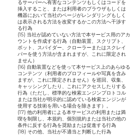
るサーバーへ有害なコンテンツもしくはコードを
挿入すること、または利用者のブラウザもしくは
機器において当社のページがレンダリングもしく
は表示される方法を改変するかこの方法へ干渉す
る行為
(15) 当社が認めていない方法で本サービス用のアカ
ウントを作成する行為（自動装置、スクリプト、
ボット、スパイダー、クローラーまたはスクレイ
パーを使う方法が含まれますが、これに限定され
ません）
(16) 自動装置などを使って本サービス上のあらゆる
コンテンツ（利用者のプロフィールや写真を含み
ますが、これに限定されません）を巡回、収集、
キャッシングしたり、これにアクセスしたりする
行為（ただし、標準的な検索エンジンプロトコル
または当社が明示的に認めている検索エンジンが
使用する技術を用いる場合を除きます）。
(17) 他の利用者による本サービスの利用または満
喫を制限し、本規約、個別規約または当社の他の
条件に反する行為を奨励または促進する行為
(18) その他、当社が不適当と判断した行為