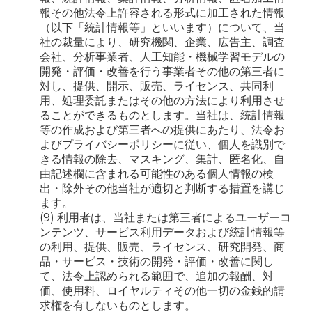
報その他法令上許容される形式に加工された情報
（以下「統計情報等」といいます）について、当
社の裁量により、研究機関、企業、広告主、調査
会社、分析事業者、人工知能・機械学習モデルの
開発・評価・改善を行う事業者その他の第三者に
対し、提供、開示、販売、ライセンス、共同利
用、処理委託またはその他の方法により利用させ
ることができるものとします。当社は、統計情報
等の作成および第三者への提供にあたり、法令お
よびプライバシーポリシーに従い、個人を識別で
きる情報の除去、マスキング、集計、匿名化、自
由記述欄に含まれる可能性のある個人情報の検
出・除外その他当社が適切と判断する措置を講じ
ます。
(9) 利用者は、当社または第三者によるユーザーコ
ンテンツ、サービス利用データおよび統計情報等
の利用、提供、販売、ライセンス、研究開発、商
品・サービス・技術の開発・評価・改善に関し
て、法令上認められる範囲で、追加の報酬、対
価、使用料、ロイヤルティその他一切の金銭的請
求権を有しないものとします。