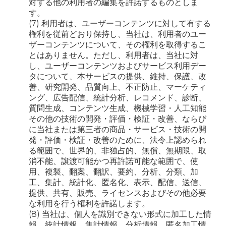
対する他の利用者の編集を許諾するものとしま
す。
(7) 利用者は、ユーザーコンテンツに対して有する
権利を従前どおり保持し、当社は、利用者のユー
ザーコンテンツについて、その権利を取得するこ
とはありません。ただし、利用者は、当社に対
し、ユーザーコンテンツおよびサービス利用デー
タについて、本サービスの提供、維持、保護、改
善、研究開発、品質向上、不正防止、マーケティ
ング、広告配信、統計分析、レコメンド、診断、
質問生成、コンテンツ生成、機械学習・人工知能
その他の技術の開発・評価・検証・改善、ならび
に当社または第三者の商品・サービス・技術の開
発・評価・検証・改善のために、法令上認められ
る範囲で、世界的、非独占的、無償、無期限、取
消不能、譲渡可能かつ再許諾可能な範囲で、使
用、複製、翻案、翻訳、要約、分析、分類、加
工、集計、統計化、匿名化、表示、配信、送信、
提供、共有、販売、ライセンスおよびその他必要
な利用を行う権利を許諾します。
(8) 当社は、個人を識別できない形式に加工した情
報、統計情報、集計情報、分析情報、匿名加工情