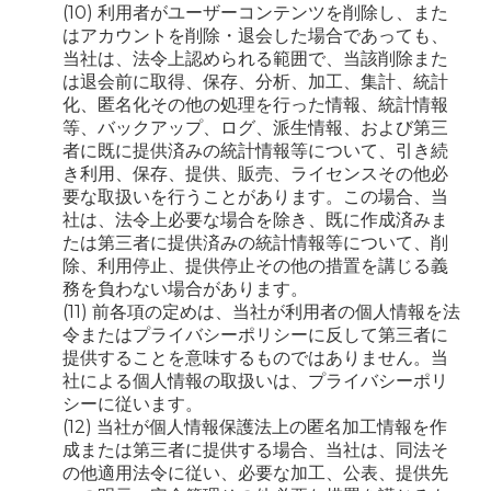
(10) 利用者がユーザーコンテンツを削除し、また
はアカウントを削除・退会した場合であっても、
当社は、法令上認められる範囲で、当該削除また
は退会前に取得、保存、分析、加工、集計、統計
化、匿名化その他の処理を行った情報、統計情報
等、バックアップ、ログ、派生情報、および第三
者に既に提供済みの統計情報等について、引き続
き利用、保存、提供、販売、ライセンスその他必
要な取扱いを行うことがあります。この場合、当
社は、法令上必要な場合を除き、既に作成済みま
たは第三者に提供済みの統計情報等について、削
除、利用停止、提供停止その他の措置を講じる義
務を負わない場合があります。
(11) 前各項の定めは、当社が利用者の個人情報を法
令またはプライバシーポリシーに反して第三者に
提供することを意味するものではありません。当
社による個人情報の取扱いは、プライバシーポリ
シーに従います。
(12) 当社が個人情報保護法上の匿名加工情報を作
成または第三者に提供する場合、当社は、同法そ
の他適用法令に従い、必要な加工、公表、提供先