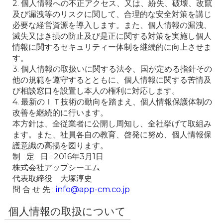
2. 個人情報への不正アクセス、又は、紛失、破壊、改竄
及び漏洩等のリスクに関して、合理的な安全対策を講じ
必要な経営資源を導入します。また、個人情報の漏洩、
滅失又はき損の防止及び是正に関する対策を実施し個人
情報に関するセキュリティー体制を継続的に向上させま
す。

3. 個人情報の取扱いに関する法令、国が定める指針その
他の規範を遵守するとともに、個人情報に関する苦情及
び相談窓口を設置し本人の権利に対応します。

4. 最新のＩＴ技術の動向を踏まえ、個人情報保護体制の
改善を継続的に行います。

本方針は、全従業者に公開し周知し、全社挙げて取組み
ます。また、社員各自の教育、啓発に努め、個人情報保
護意識の高揚を図ります。

制   定   日 : 2016年3月1日

株式会社アップシーエム

代表取締役　大塚淳史

問 合 せ 先 : 
info@app-cm.co.jp
個人情報の取扱について